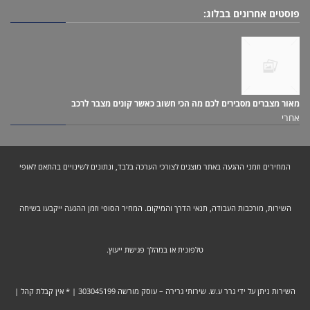
פוסטים אחרונים בבלוג:
מאור מצברים מסבירים לכם מה הכי חשוב כאשר קונים מצבר לרכב
אחרי
המחירים וזמני ההגעה באתר מוצגים לצורכי הערכה בלבד, ונתונים לשינויים בהתאם לאופי
השירות, מורכבות העבודה, תנאי הדרך והמיקום. המחיר הסופי וזמן ההגעה ייקבעו בשיחה
טלפונית או במהלך פגישת ייעוץ.
השירות ניתן על ידי גרר ע.ש. שירותי גרירה – עוסק מורשה 303045199 | * אין קבלת קהל |