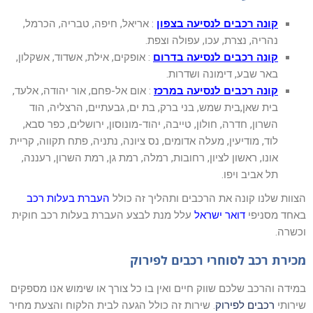
קונה רכבים לנסיעה בצפון
: אריאל, חיפה, טבריה, הכרמל,
נהריה, נצרת, עכו, עפולה וצפת.
קונה רכבים לנסיעה בדרום
: אופקים, אילת, אשדוד, אשקלון,
באר שבע, דימונה ושדרות.
קונה רכבים לנסיעה במרכז
: אום אל-פחם, אור יהודה, אלעד,
בית שאן,בית שמש, בני ברק, בת ים, גבעתיים, הרצליה, הוד
השרון, חדרה, חולון, טייבה, יהוד-מונוסון, ירושלים, כפר סבא,
לוד, מודיעין, מעלה אדומים, נס ציונה, נתניה, פתח תקווה, קריית
אונו, ראשון לציון, רחובות, רמלה, רמת גן, רמת השרון, רעננה,
תל אביב ויפו.
הצוות שלנו קונה את הרכבים ותהליך זה כולל
העברת בעלות רכב
באחד מסניפי
דואר ישראל
עלל מנת לבצע העברת בעלות רכב חוקית
וכשרה.
מכירת רכב לסוחרי רכבים לפירוק
במידה והרכב שלכם שווק חיים ואין בו כל צורך או שימוש אנו מספקים
שירותי
רכבים לפירוק
. שירות זה כולל הגעה לבית הלקוח והצעת מחיר